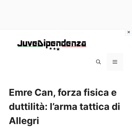
Vai
al
contenuto
MENU
Emre Can, forza fisica e
duttilità: l’arma tattica di
Allegri