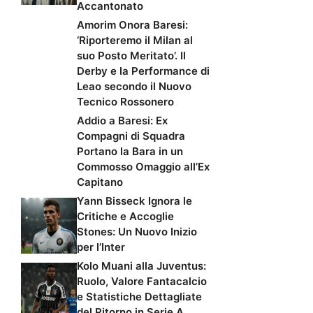
Accantonato
Amorim Onora Baresi:
‘Riporteremo il Milan al
suo Posto Meritato’. Il
Derby e la Performance di
Leao secondo il Nuovo
Tecnico Rossonero
Addio a Baresi: Ex
Compagni di Squadra
Portano la Bara in un
Commosso Omaggio all’Ex
Capitano
Yann Bisseck Ignora le
Critiche e Accoglie
Stones: Un Nuovo Inizio
per l’Inter
Kolo Muani alla Juventus:
Ruolo, Valore Fantacalcio
e Statistiche Dettagliate
del Ritorno in Serie A