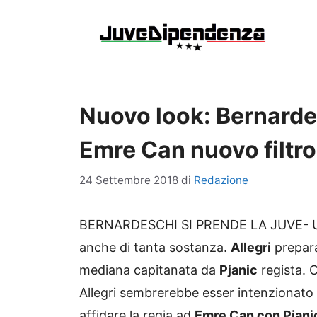
Vai
al
contenuto
Nuovo look: Bernardes
Emre Can nuovo filtro
24 Settembre 2018
di
Redazione
BERNARDESCHI SI PRENDE LA JUVE- Un 
anche di tanta sostanza.
Allegri
prepara
mediana capitanata da
Pjanic
regista. C
Allegri sembrerebbe esser intenzionato a
affidare la regia ad
Emre Can con Pjani