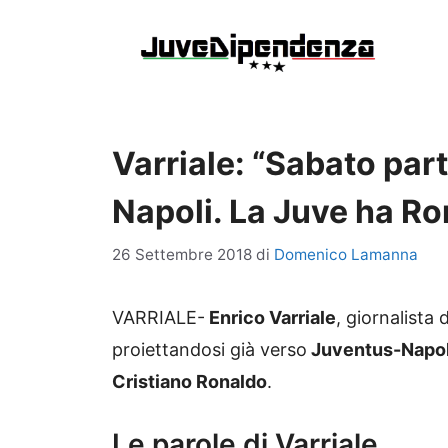
Vai
al
contenuto
Varriale: “Sabato parti
Napoli. La Juve ha Ro
26 Settembre 2018
di
Domenico Lamanna
VARRIALE-
Enrico Varriale
, giornalista 
proiettandosi già verso
Juventus-Napol
Cristiano Ronaldo
.
Le parole di Varriale