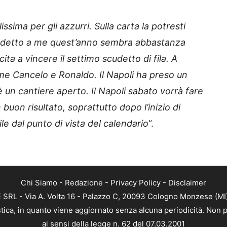
lissima per gli azzurri. Sulla carta la potresti
scudetto a me quest’anno sembra abbastanza
ita a vincere il settimo scudetto di fila. A
me Cancelo e Ronaldo. Il Napoli ha preso un
 un cantiere aperto. Il Napoli sabato vorrà fare
buon risultato, soprattutto dopo l’inizio di
le dal punto di vista del calendario
“.
Chi Siamo
-
Redazione
-
Privacy Policy
-
Disclaimer
RL - Via A. Volta 16 - Palazzo C, 20093 Cologno Monzese (MI) 
tica, in quanto viene aggiornato senza alcuna periodicità. Non p
ai sensi della legge n. 62 del 07.03.2001