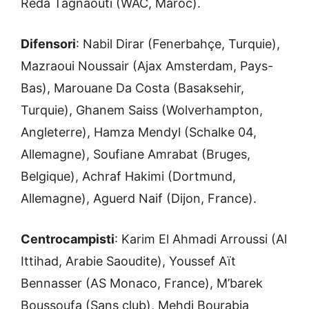
Reda Tagnaouti (WAC, Maroc).
Difensori
: Nabil Dirar (Fenerbahçe, Turquie),
Mazraoui Noussair (Ajax Amsterdam, Pays-
Bas), Marouane Da Costa (Basaksehir,
Turquie), Ghanem Saiss (Wolverhampton,
Angleterre), Hamza Mendyl (Schalke 04,
Allemagne), Soufiane Amrabat (Bruges,
Belgique), Achraf Hakimi (Dortmund,
Allemagne), Aguerd Naif (Dijon, France).
Centrocampisti
: Karim El Ahmadi Arroussi (Al
Ittihad, Arabie Saoudite), Youssef Aït
Bennasser (AS Monaco, France), M’barek
Boussoufa (Sans club), Mehdi Bourabia