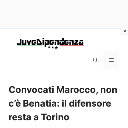
Vai
al
contenuto
MENU
Convocati Marocco, non
c’è Benatia: il difensore
resta a Torino