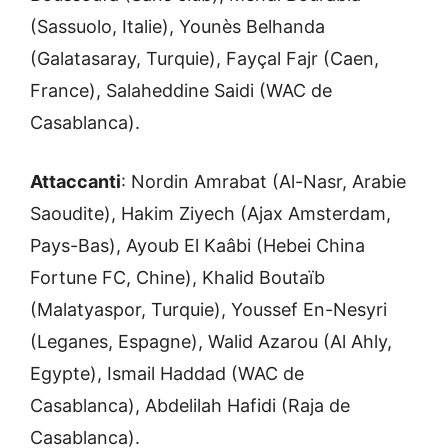
(Sassuolo, Italie), Younès Belhanda
(Galatasaray, Turquie), Fayçal Fajr (Caen,
France), Salaheddine Saidi (WAC de
Casablanca).
Attaccanti
: Nordin Amrabat (Al-Nasr, Arabie
Saoudite), Hakim Ziyech (Ajax Amsterdam,
Pays-Bas), Ayoub El Kaâbi (Hebei China
Fortune FC, Chine), Khalid Boutaïb
(Malatyaspor, Turquie), Youssef En-Nesyri
(Leganes, Espagne), Walid Azarou (Al Ahly,
Egypte), Ismail Haddad (WAC de
Casablanca), Abdelilah Hafidi (Raja de
Casablanca).