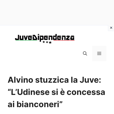
Vai
al
contenuto
MENU
Alvino stuzzica la Juve:
“L’Udinese si è concessa
ai bianconeri”