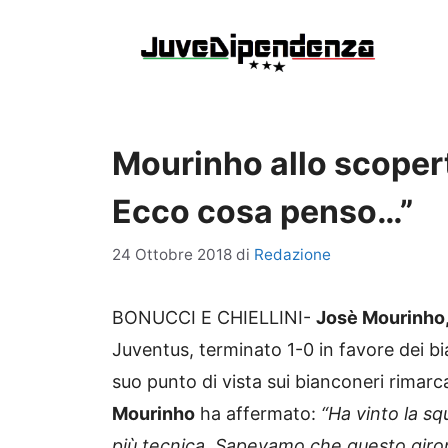
Vai
al
contenuto
Mourinho allo scopert
Ecco cosa penso…”
24 Ottobre 2018
di
Redazione
BONUCCI E CHIELLINI-
Josè Mourinho
Juventus, terminato 1-0 in favore dei bia
suo punto di vista sui bianconeri rimarca
Mourinho
ha affermato:
“Ha vinto la sq
più tecnica. Sapevamo che questo giro