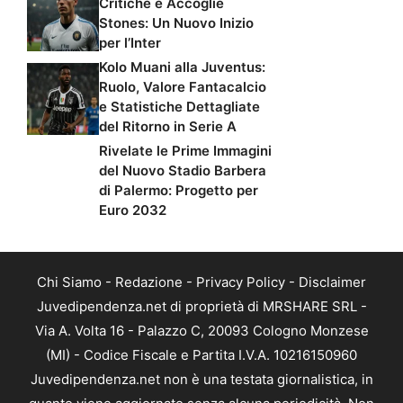
Critiche e Accoglie
Stones: Un Nuovo Inizio
per l’Inter
Kolo Muani alla Juventus:
Ruolo, Valore Fantacalcio
e Statistiche Dettagliate
del Ritorno in Serie A
Rivelate le Prime Immagini
del Nuovo Stadio Barbera
di Palermo: Progetto per
Euro 2032
Chi Siamo
-
Redazione
-
Privacy Policy
-
Disclaimer
Juvedipendenza.net di proprietà di MRSHARE SRL -
Via A. Volta 16 - Palazzo C, 20093 Cologno Monzese
(MI) - Codice Fiscale e Partita I.V.A. 10216150960
Juvedipendenza.net non è una testata giornalistica, in