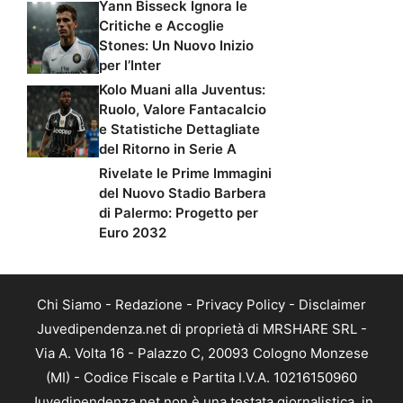
Yann Bisseck Ignora le
Critiche e Accoglie
Stones: Un Nuovo Inizio
per l’Inter
Kolo Muani alla Juventus:
Ruolo, Valore Fantacalcio
e Statistiche Dettagliate
del Ritorno in Serie A
Rivelate le Prime Immagini
del Nuovo Stadio Barbera
di Palermo: Progetto per
Euro 2032
Chi Siamo
-
Redazione
-
Privacy Policy
-
Disclaimer
Juvedipendenza.net di proprietà di MRSHARE SRL -
Via A. Volta 16 - Palazzo C, 20093 Cologno Monzese
(MI) - Codice Fiscale e Partita I.V.A. 10216150960
Juvedipendenza.net non è una testata giornalistica, in