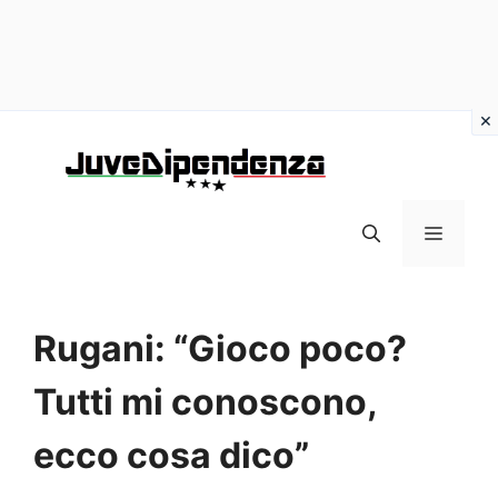
Vai
al
contenuto
MENU
Rugani: “Gioco poco?
Tutti mi conoscono,
ecco cosa dico”