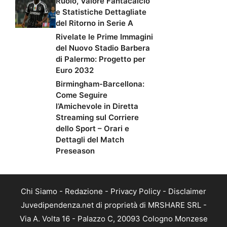
Ruolo, Valore Fantacalcio
e Statistiche Dettagliate
del Ritorno in Serie A
Rivelate le Prime Immagini
del Nuovo Stadio Barbera
di Palermo: Progetto per
Euro 2032
Birmingham-Barcellona:
Come Seguire
l’Amichevole in Diretta
Streaming sul Corriere
dello Sport – Orari e
Dettagli del Match
Preseason
Chi Siamo
-
Redazione
-
Privacy Policy
-
Disclaimer
Juvedipendenza.net di proprietà di MRSHARE SRL -
Via A. Volta 16 - Palazzo C, 20093 Cologno Monzese