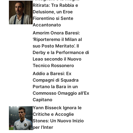
Ritirata: Tra Rabbia e
Delusione, un Eroe
Fiorentino si Sente
Accantonato
Amorim Onora Baresi:
‘Riporteremo il Milan al
suo Posto Meritato’. Il
Derby e la Performance di
Leao secondo il Nuovo
Tecnico Rossonero
Addio a Baresi: Ex
Compagni di Squadra
Portano la Bara in un
Commosso Omaggio all’Ex
Capitano
Yann Bisseck Ignora le
Critiche e Accoglie
Stones: Un Nuovo Inizio
per l’Inter