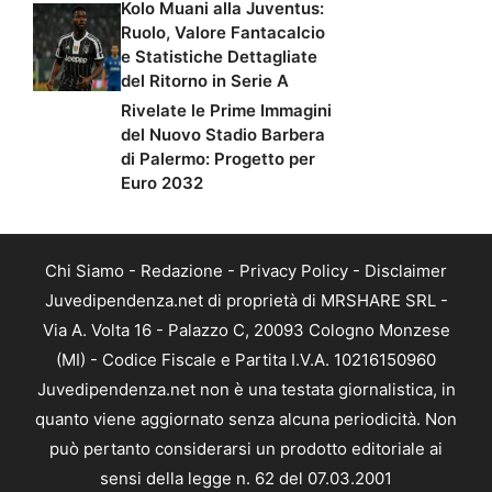
Kolo Muani alla Juventus:
Ruolo, Valore Fantacalcio
e Statistiche Dettagliate
del Ritorno in Serie A
Rivelate le Prime Immagini
del Nuovo Stadio Barbera
di Palermo: Progetto per
Euro 2032
Chi Siamo
-
Redazione
-
Privacy Policy
-
Disclaimer
Juvedipendenza.net di proprietà di MRSHARE SRL -
Via A. Volta 16 - Palazzo C, 20093 Cologno Monzese
(MI) - Codice Fiscale e Partita I.V.A. 10216150960
Juvedipendenza.net non è una testata giornalistica, in
quanto viene aggiornato senza alcuna periodicità. Non
può pertanto considerarsi un prodotto editoriale ai
sensi della legge n. 62 del 07.03.2001