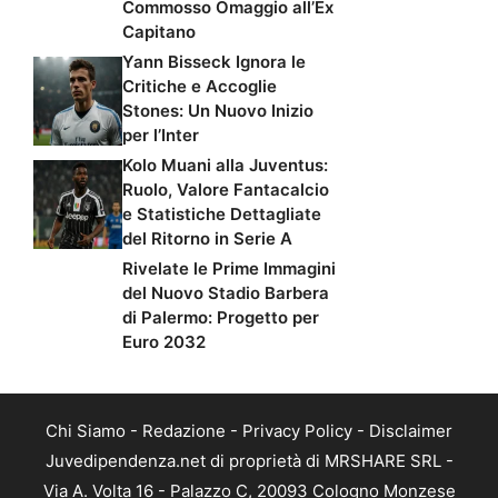
Commosso Omaggio all’Ex
Capitano
Yann Bisseck Ignora le
Critiche e Accoglie
Stones: Un Nuovo Inizio
per l’Inter
Kolo Muani alla Juventus:
Ruolo, Valore Fantacalcio
e Statistiche Dettagliate
del Ritorno in Serie A
Rivelate le Prime Immagini
del Nuovo Stadio Barbera
di Palermo: Progetto per
Euro 2032
Chi Siamo
-
Redazione
-
Privacy Policy
-
Disclaimer
Juvedipendenza.net di proprietà di MRSHARE SRL -
Via A. Volta 16 - Palazzo C, 20093 Cologno Monzese