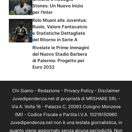
Stones: Un Nuovo Inizio
per l’Inter
Kolo Muani alla Juventus:
Ruolo, Valore Fantacalcio
e Statistiche Dettagliate
del Ritorno in Serie A
Rivelate le Prime Immagini
del Nuovo Stadio Barbera
di Palermo: Progetto per
Euro 2032
Chi Siamo
-
Redazione
-
Privacy Policy
-
Disclaimer
Juvedipendenza.net di proprietà di MRSHARE SRL -
Via A. Volta 16 - Palazzo C, 20093 Cologno Monzese
(MI) - Codice Fiscale e Partita I.V.A. 10216150960
Juvedipendenza.net non è una testata giornalistica, in
quanto viene aggiornato senza alcuna periodicità. Non