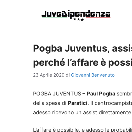
Vai
al
contenuto
Pogba Juventus, assis
perché l’affare è poss
23 Aprile 2020
di
Giovanni Benvenuto
POGBA JUVENTUS –
Paul Pogba
sembre
della spesa di
Paratici
. Il centrocampist
adesso ricevono un assist direttamente d
L’affare è possibile, e adesso le probab