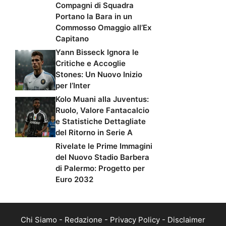
Compagni di Squadra
Portano la Bara in un
Commosso Omaggio all’Ex
Capitano
Yann Bisseck Ignora le
Critiche e Accoglie
Stones: Un Nuovo Inizio
per l’Inter
Kolo Muani alla Juventus:
Ruolo, Valore Fantacalcio
e Statistiche Dettagliate
del Ritorno in Serie A
Rivelate le Prime Immagini
del Nuovo Stadio Barbera
di Palermo: Progetto per
Euro 2032
Chi Siamo
-
Redazione
-
Privacy Policy
-
Disclaimer