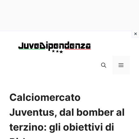
Vai
al
contenuto
MENU
Calciomercato
Juventus, dal bomber al
terzino: gli obiettivi di