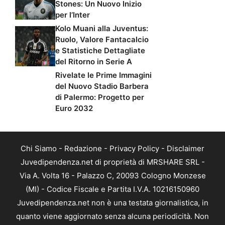
Stones: Un Nuovo Inizio
per l’Inter
Kolo Muani alla Juventus:
Ruolo, Valore Fantacalcio
e Statistiche Dettagliate
del Ritorno in Serie A
Rivelate le Prime Immagini
del Nuovo Stadio Barbera
di Palermo: Progetto per
Euro 2032
Chi Siamo
-
Redazione
-
Privacy Policy
-
Disclaimer
Juvedipendenza.net di proprietà di MRSHARE SRL -
Via A. Volta 16 - Palazzo C, 20093 Cologno Monzese
(MI) - Codice Fiscale e Partita I.V.A. 10216150960
Juvedipendenza.net non è una testata giornalistica, in
quanto viene aggiornato senza alcuna periodicità. Non