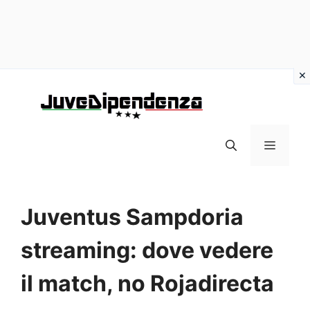
Vai
al
contenuto
MENU
Juventus Sampdoria
streaming: dove vedere
il match, no Rojadirecta