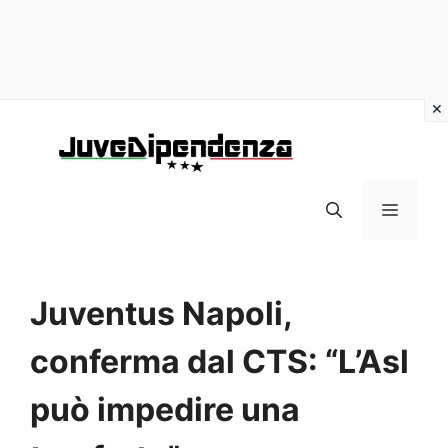
Vai
al
contenuto
MENU
Juventus Napoli,
conferma dal CTS: “L’Asl
può impedire una