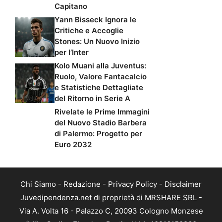
Capitano
Yann Bisseck Ignora le
Critiche e Accoglie
Stones: Un Nuovo Inizio
per l’Inter
Kolo Muani alla Juventus:
Ruolo, Valore Fantacalcio
e Statistiche Dettagliate
del Ritorno in Serie A
Rivelate le Prime Immagini
del Nuovo Stadio Barbera
di Palermo: Progetto per
Euro 2032
Chi Siamo
-
Redazione
-
Privacy Policy
-
Disclaimer
Juvedipendenza.net di proprietà di MRSHARE SRL -
Via A. Volta 16 - Palazzo C, 20093 Cologno Monzese