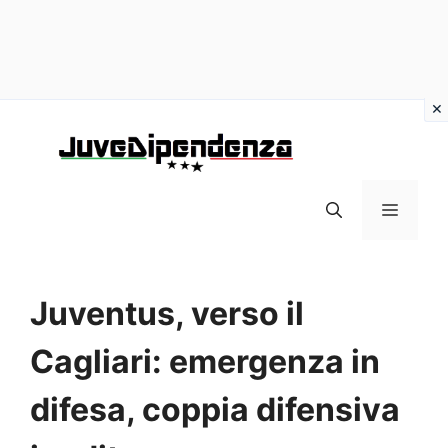
Vai
al
contenuto
MENU
Juventus, verso il
Cagliari: emergenza in
difesa, coppia difensiva