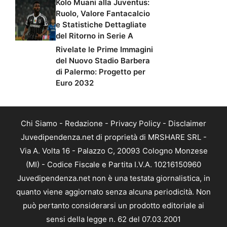
Kolo Muani alla Juventus:
Ruolo, Valore Fantacalcio
e Statistiche Dettagliate
del Ritorno in Serie A
Rivelate le Prime Immagini
del Nuovo Stadio Barbera
di Palermo: Progetto per
Euro 2032
Chi Siamo
-
Redazione
-
Privacy Policy
-
Disclaimer
Juvedipendenza.net di proprietà di MRSHARE SRL -
Via A. Volta 16 - Palazzo C, 20093 Cologno Monzese
(MI) - Codice Fiscale e Partita I.V.A. 10216150960
Juvedipendenza.net non è una testata giornalistica, in
quanto viene aggiornato senza alcuna periodicità. Non
può pertanto considerarsi un prodotto editoriale ai
sensi della legge n. 62 del 07.03.2001