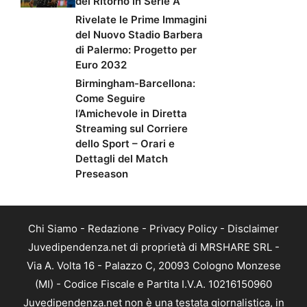
del Ritorno in Serie A
Rivelate le Prime Immagini
del Nuovo Stadio Barbera
di Palermo: Progetto per
Euro 2032
Birmingham-Barcellona:
Come Seguire
l’Amichevole in Diretta
Streaming sul Corriere
dello Sport – Orari e
Dettagli del Match
Preseason
Chi Siamo
-
Redazione
-
Privacy Policy
-
Disclaimer
Juvedipendenza.net di proprietà di MRSHARE SRL -
Via A. Volta 16 - Palazzo C, 20093 Cologno Monzese
(MI) - Codice Fiscale e Partita I.V.A. 10216150960
Juvedipendenza.net non è una testata giornalistica, in