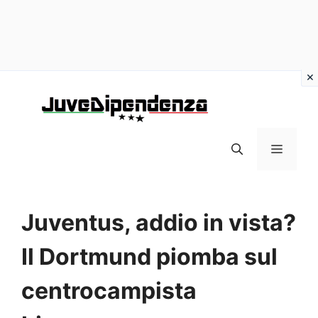
Vai
al
contenuto
MENU
Juventus, addio in vista?
Il Dortmund piomba sul
centrocampista