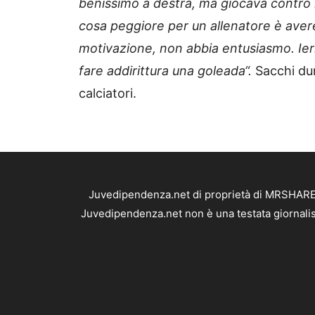
benissimo a destra, ma giocava contro n
cosa peggiore per un allenatore è aver
motivazione, non abbia entusiasmo. Ier
fare addirittura una goleada“.
Sacchi dun
calciatori.
Juvedipendenza.net di proprietà di MRSHARE S
Juvedipendenza.net non è una testata giornalis