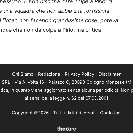
essuno. E non bisogna dare colpe a Pirlo: la
e una squadra che non abbia una fortissima
i l’Inter, non facendo grandissime cose, poteva
que che non da colpe a Pirlo, ma critica i
Chi Siamo
-
Redazione
-
Privacy Policy
-
Disclaimer
RL - Via A. Volta 16 - Palazzo C, 20093 Cologno Monzese (MI) 
tica, in quanto viene aggiornato senza alcuna periodicità. Non p
ai sensi della legge n. 62 del 07.03.2001
Copyright ©2026 - Tutti i diritti riservati -
Contattaci