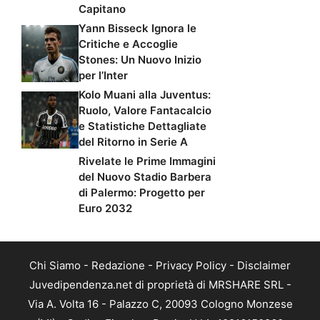
Capitano
Yann Bisseck Ignora le
Critiche e Accoglie
Stones: Un Nuovo Inizio
per l’Inter
Kolo Muani alla Juventus:
Ruolo, Valore Fantacalcio
e Statistiche Dettagliate
del Ritorno in Serie A
Rivelate le Prime Immagini
del Nuovo Stadio Barbera
di Palermo: Progetto per
Euro 2032
Chi Siamo
-
Redazione
-
Privacy Policy
-
Disclaimer
Juvedipendenza.net di proprietà di MRSHARE SRL -
Via A. Volta 16 - Palazzo C, 20093 Cologno Monzese