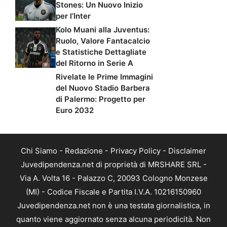
Stones: Un Nuovo Inizio
per l’Inter
Kolo Muani alla Juventus:
Ruolo, Valore Fantacalcio
e Statistiche Dettagliate
del Ritorno in Serie A
Rivelate le Prime Immagini
del Nuovo Stadio Barbera
di Palermo: Progetto per
Euro 2032
Chi Siamo
-
Redazione
-
Privacy Policy
-
Disclaimer
Juvedipendenza.net di proprietà di MRSHARE SRL -
Via A. Volta 16 - Palazzo C, 20093 Cologno Monzese
(MI) - Codice Fiscale e Partita I.V.A. 10216150960
Juvedipendenza.net non è una testata giornalistica, in
quanto viene aggiornato senza alcuna periodicità. Non