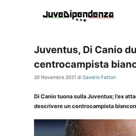
Vai
al
contenuto
Juventus, Di Canio d
centrocampista bian
20 Novembre 2021
di
Saverio Fattori
Di Canio tuona sulla Juventus; l’ex at
descrivere un centrocampista biancon