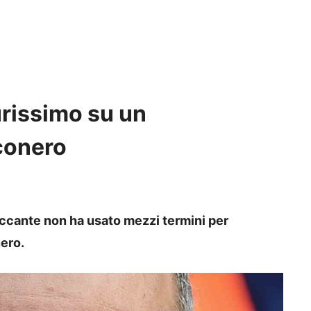
urissimo su un
conero
taccante non ha usato mezzi termini per
ero.