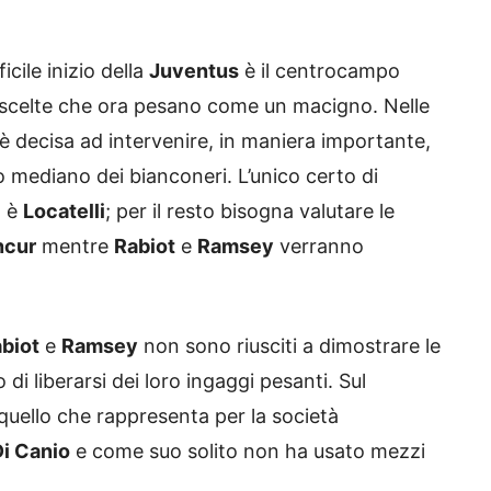
icile inizio della
Juventus
è il centrocampo
te scelte che ora pesano come un macigno. Nelle
è decisa ad intervenire, in maniera importante,
o mediano dei bianconeri. L’unico certo di
o è
Locatelli
; per il resto bisogna valutare le
ncur
mentre
Rabiot
e
Ramsey
verranno
biot
e
Ramsey
non sono riusciti a dimostrare le
di liberarsi dei loro ingaggi pesanti. Sul
quello che rappresenta per la società
Di Canio
e come suo solito non ha usato mezzi