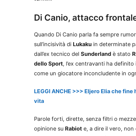
Di Canio, attacco frontal
Quando Di Canio parla fa sempre rumor
sull’incisività di
Lukaku
in determinate pa
dall’ex tecnico del
Sunderland
è stato
R
dello Sport
, l’ex centravanti ha defini
come un giocatore inconcludente in ogn
LEGGI ANCHE >>> Eljero Elia che fine h
vita
Parole forti, dirette, senza filtri o mezz
opinione su
Rabiot
e, a dire il vero, non