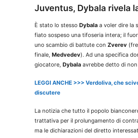
Juventus, Dybala rivela l
È stato lo stesso
Dybala
a voler dire la
fiato sospeso una tifoseria intera; il fuo
uno scambio di battute con
Zverev
(fre
finale,
Medvedev
). Ad una specifica do
giocatore,
Dybala
avrebbe detto di non 
LEGGI ANCHE >>> Verdoliva, che scivolo
discutere
La notizia che tutto il popolo biancone
trattativa per il prolungamento di cont
ma le dichiarazioni del diretto interess