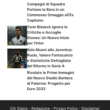
Compagni di Squadra
Portano la Bara in un
Commosso Omaggio all’Ex
Capitano
Yann Bisseck Ignora le
Critiche e Accoglie
Stones: Un Nuovo Inizio
per l’Inter
Kolo Muani alla Juventus:
Ruolo, Valore Fantacalcio
e Statistiche Dettagliate
del Ritorno in Serie A
Rivelate le Prime Immagini
del Nuovo Stadio Barbera
di Palermo: Progetto per
Euro 2032
Chi Siamo
-
Redazione
-
Privacy Policy
-
Disclaimer