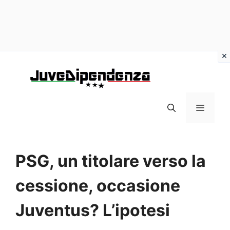
Vai
al
contenuto
MENU
PSG, un titolare verso la
cessione, occasione
Juventus? L’ipotesi