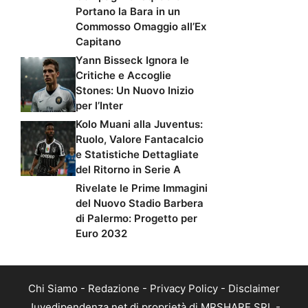
Portano la Bara in un
Commosso Omaggio all’Ex
Capitano
Yann Bisseck Ignora le
Critiche e Accoglie
Stones: Un Nuovo Inizio
per l’Inter
Kolo Muani alla Juventus:
Ruolo, Valore Fantacalcio
e Statistiche Dettagliate
del Ritorno in Serie A
Rivelate le Prime Immagini
del Nuovo Stadio Barbera
di Palermo: Progetto per
Euro 2032
Chi Siamo
-
Redazione
-
Privacy Policy
-
Disclaimer
Juvedipendenza.net di proprietà di MRSHARE SRL -