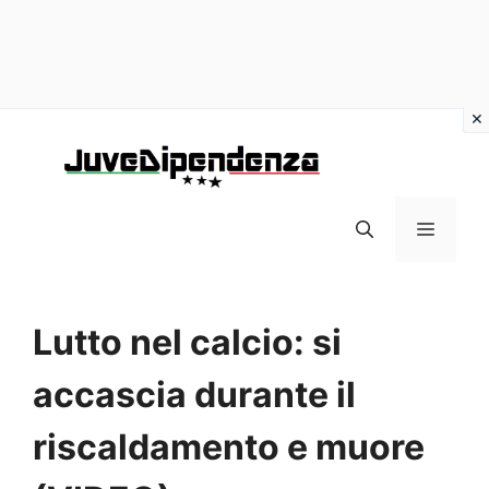
Vai
al
contenuto
MENU
Lutto nel calcio: si
accascia durante il
riscaldamento e muore