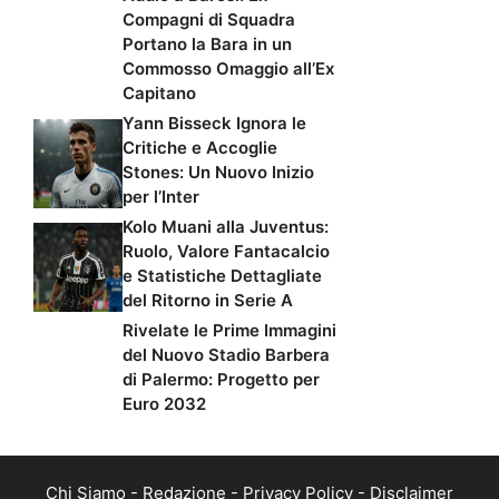
Compagni di Squadra
Portano la Bara in un
Commosso Omaggio all’Ex
Capitano
Yann Bisseck Ignora le
Critiche e Accoglie
Stones: Un Nuovo Inizio
per l’Inter
Kolo Muani alla Juventus:
Ruolo, Valore Fantacalcio
e Statistiche Dettagliate
del Ritorno in Serie A
Rivelate le Prime Immagini
del Nuovo Stadio Barbera
di Palermo: Progetto per
Euro 2032
Chi Siamo
-
Redazione
-
Privacy Policy
-
Disclaimer