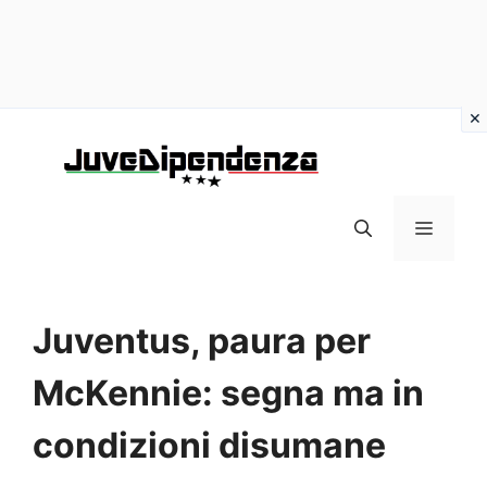
Vai
al
contenuto
MENU
Juventus, paura per
McKennie: segna ma in
condizioni disumane