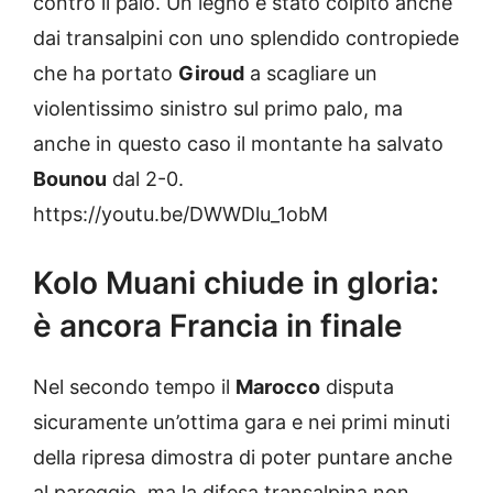
contro il palo. Un legno è stato colpito anche
dai transalpini con uno splendido contropiede
che ha portato
Giroud
a scagliare un
violentissimo sinistro sul primo palo, ma
anche in questo caso il montante ha salvato
Bounou
dal 2-0.
https://youtu.be/DWWDlu_1obM
Kolo Muani chiude in gloria:
è ancora Francia in finale
Nel secondo tempo il
Marocco
disputa
sicuramente un’ottima gara e nei primi minuti
della ripresa dimostra di poter puntare anche
al pareggio, ma la difesa transalpina non