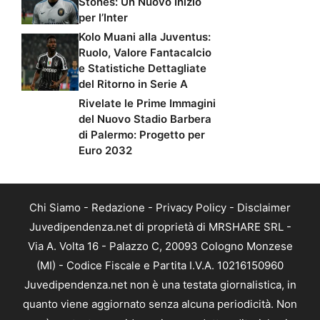
Stones: Un Nuovo Inizio
per l’Inter
Kolo Muani alla Juventus:
Ruolo, Valore Fantacalcio
e Statistiche Dettagliate
del Ritorno in Serie A
Rivelate le Prime Immagini
del Nuovo Stadio Barbera
di Palermo: Progetto per
Euro 2032
Chi Siamo
-
Redazione
-
Privacy Policy
-
Disclaimer
Juvedipendenza.net di proprietà di MRSHARE SRL -
Via A. Volta 16 - Palazzo C, 20093 Cologno Monzese
(MI) - Codice Fiscale e Partita I.V.A. 10216150960
Juvedipendenza.net non è una testata giornalistica, in
quanto viene aggiornato senza alcuna periodicità. Non