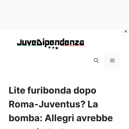
Vai
al
contenuto
MENU
Lite furibonda dopo
Roma-Juventus? La
bomba: Allegri avrebbe