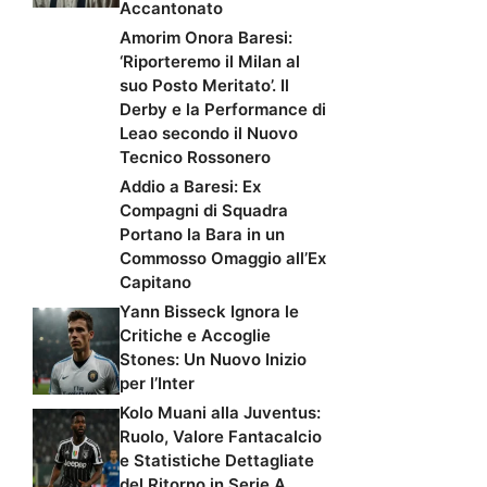
Accantonato
Amorim Onora Baresi:
‘Riporteremo il Milan al
suo Posto Meritato’. Il
Derby e la Performance di
Leao secondo il Nuovo
Tecnico Rossonero
Addio a Baresi: Ex
Compagni di Squadra
Portano la Bara in un
Commosso Omaggio all’Ex
Capitano
Yann Bisseck Ignora le
Critiche e Accoglie
Stones: Un Nuovo Inizio
per l’Inter
Kolo Muani alla Juventus:
Ruolo, Valore Fantacalcio
e Statistiche Dettagliate
del Ritorno in Serie A