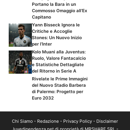
Portano la Bara in un
Commosso Omaggio all’Ex
Capitano
Yann Bisseck Ignora le
Critiche e Accoglie
Stones: Un Nuovo Inizio
per l’Inter
Kolo Muani alla Juventus:
Ruolo, Valore Fantacalcio
e Statistiche Dettagliate
del Ritorno in Serie A
Rivelate le Prime Immagini
del Nuovo Stadio Barbera
di Palermo: Progetto per
Euro 2032
Chi Siamo
-
Redazione
-
Privacy Policy
-
Disclaimer
Juvedipendenza.net di proprietà di MRSHARE SRL -