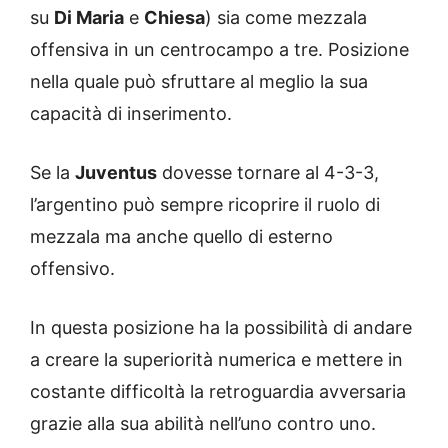
su
Di Maria
e
Chiesa
) sia come mezzala
offensiva in un centrocampo a tre. Posizione
nella quale può sfruttare al meglio la sua
capacità di inserimento.
Se la
Juventus
dovesse tornare al 4-3-3,
l’argentino può sempre ricoprire il ruolo di
mezzala ma anche quello di esterno
offensivo.
In questa posizione ha la possibilità di andare
a creare la superiorità numerica e mettere in
costante difficoltà la retroguardia avversaria
grazie alla sua abilità nell’uno contro uno.