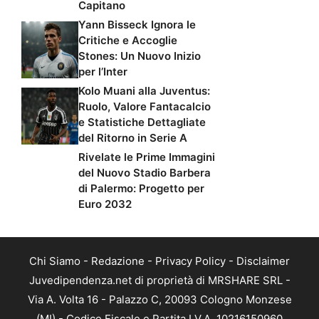
Capitano
Yann Bisseck Ignora le
Critiche e Accoglie
Stones: Un Nuovo Inizio
per l’Inter
Kolo Muani alla Juventus:
Ruolo, Valore Fantacalcio
e Statistiche Dettagliate
del Ritorno in Serie A
Rivelate le Prime Immagini
del Nuovo Stadio Barbera
di Palermo: Progetto per
Euro 2032
Chi Siamo
-
Redazione
-
Privacy Policy
-
Disclaimer
Juvedipendenza.net di proprietà di MRSHARE SRL -
Via A. Volta 16 - Palazzo C, 20093 Cologno Monzese
(MI) - Codice Fiscale e Partita I.V.A. 10216150960