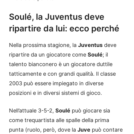
Soulé, la Juventus deve
ripartire da lui: ecco perché
Nella prossima stagione, la
Juventus
deve
ripartire da un giocatore come
Soulé
; il
talento bianconero è un giocatore duttile
tatticamente e con grandi qualità. Il classe
2003 può essere impiegato in diverse
posizioni e in diversi sistemi di gioco.
Nell’attuale 3-5-2,
Soulé
può giocare sia
come trequartista alle spalle della prima
punta (ruolo, però, dove la
Juve
può contare