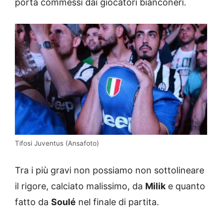
porta commessi dai giocatori bianconeri.
Tifosi Juventus (Ansafoto)
Tra i più gravi non possiamo non sottolineare
il rigore, calciato malissimo, da
Milik
e quanto
fatto da
Soulé
nel finale di partita.