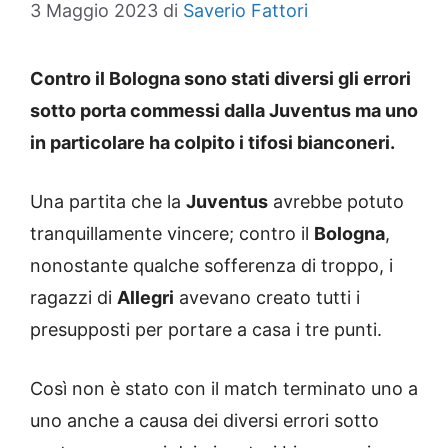
3 Maggio 2023
di
Saverio Fattori
Contro il Bologna sono stati diversi gli errori
sotto porta commessi dalla Juventus ma uno
in particolare ha colpito i tifosi bianconeri.
Una partita che la
Juventus
avrebbe potuto
tranquillamente vincere; contro il
Bologna
,
nonostante qualche sofferenza di troppo, i
ragazzi di
Allegri
avevano creato tutti i
presupposti per portare a casa i tre punti.
Così non è stato con il match terminato uno a
uno anche a causa dei diversi errori sotto