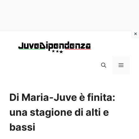
Vai
al
contenuto
MENU
Di Maria-Juve è finita:
una stagione di alti e
bassi