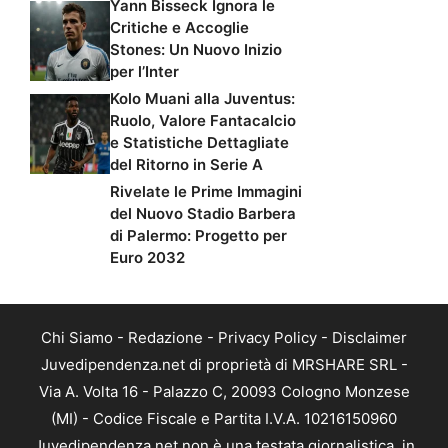
Yann Bisseck Ignora le
Critiche e Accoglie
Stones: Un Nuovo Inizio
per l’Inter
Kolo Muani alla Juventus:
Ruolo, Valore Fantacalcio
e Statistiche Dettagliate
del Ritorno in Serie A
Rivelate le Prime Immagini
del Nuovo Stadio Barbera
di Palermo: Progetto per
Euro 2032
Chi Siamo
-
Redazione
-
Privacy Policy
-
Disclaimer
Juvedipendenza.net di proprietà di MRSHARE SRL -
Via A. Volta 16 - Palazzo C, 20093 Cologno Monzese
(MI) - Codice Fiscale e Partita I.V.A. 10216150960
Juvedipendenza.net non è una testata giornalistica, in