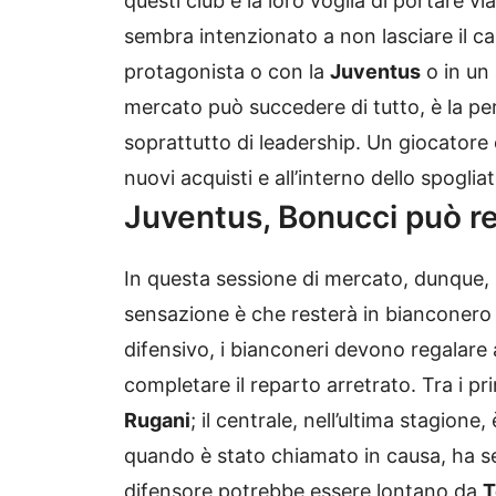
questi club e la loro voglia di portare via
sembra intenzionato a non lasciare il ca
protagonista o con la
Juventus
o in un 
mercato può succedere di tutto, è la p
soprattutto di leadership. Un giocatore 
nuovi acquisti e all’interno dello spogliat
Juventus, Bonucci può re
In questa sessione di mercato, dunque,
sensazione è che resterà in bianconero f
difensivo, i bianconeri devono regalare
completare il reparto arretrato. Tra i pr
Rugani
; il centrale, nell’ultima stagion
quando è stato chiamato in causa, ha sem
difensore potrebbe essere lontano da
T