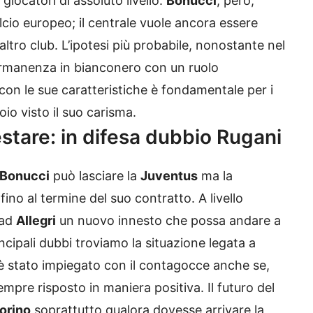
 giocatori di assoluto livello.
Bonucci
, però,
lcio europeo; il centrale vuole ancora essere
altro club. L’ipotesi più probabile, nonostante nel
ermanenza in bianconero con un ruolo
con le sue caratteristiche è fondamentale per i
oio visto il suo carisma.
stare: in difesa dubbio Rugani
Bonucci
può lasciare la
Juventus
ma la
ino al termine del suo contratto. A livello
 ad
Allegri
un nuovo innesto che possa andare a
incipali dubbi troviamo la situazione legata a
e, è stato impiegato con il contagocce anche se,
pre risposto in maniera positiva. Il futuro del
orino
soprattutto qualora dovesse arrivare la