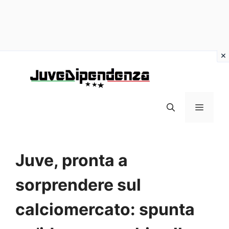
Vai
al
contenuto
MENU
Juve, pronta a
sorprendere sul
calciomercato: spunta