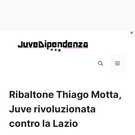
Vai
al
contenuto
MENU
Ribaltone Thiago Motta,
Juve rivoluzionata
contro la Lazio