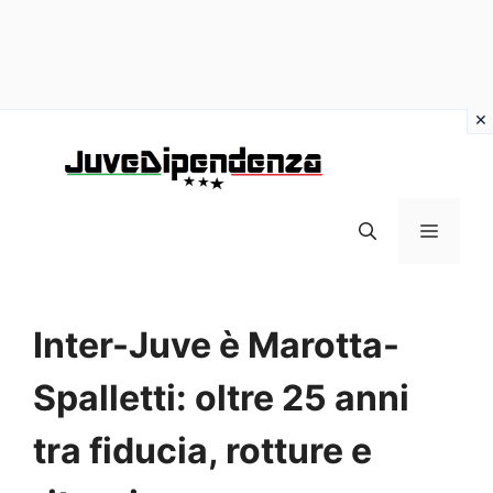
Vai
al
contenuto
MENU
Inter-Juve è Marotta-
Spalletti: oltre 25 anni
tra fiducia, rotture e