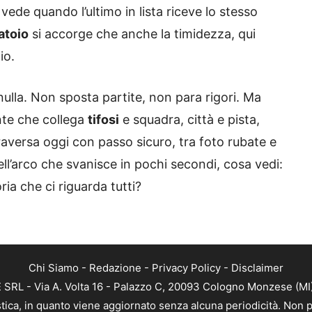
i vede quando l’ultimo in lista riceve lo stesso
atoio
si accorge che anche la timidezza, qui
io.
ulla. Non sposta partite, non para rigori. Ma
nte che collega
tifosi
e squadra, città e pista,
raversa oggi con passo sicuro, tra foto rubate e
ll’arco che svanisce in pochi secondi, cosa vedi:
oria che ci riguarda tutti?
Chi Siamo
-
Redazione
-
Privacy Policy
-
Disclaimer
RL - Via A. Volta 16 - Palazzo C, 20093 Cologno Monzese (MI) 
tica, in quanto viene aggiornato senza alcuna periodicità. Non p