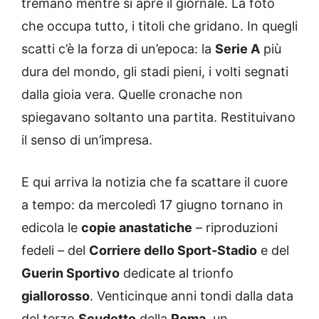
tremano mentre si apre il giornale. La foto
che occupa tutto, i titoli che gridano. In quegli
scatti c’è la forza di un’epoca: la
Serie A
più
dura del mondo, gli stadi pieni, i volti segnati
dalla gioia vera. Quelle cronache non
spiegavano soltanto una partita. Restituivano
il senso di un’impresa.
E qui arriva la notizia che fa scattare il cuore
a tempo: da mercoledì 17 giugno tornano in
edicola le
copie anastatiche
– riproduzioni
fedeli – del
Corriere dello Sport-Stadio
e del
Guerin Sportivo
dedicate al trionfo
giallorosso
. Venticinque anni tondi dalla data
del terzo
Scudetto
della
Roma
, un