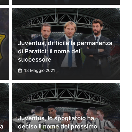
Juventus, difficile la permanenza
di Paratici: il nome del
successore
13 Maggio 2021
Juventus, lo spogliatoio ha
ta
deciso il nome del prossimo