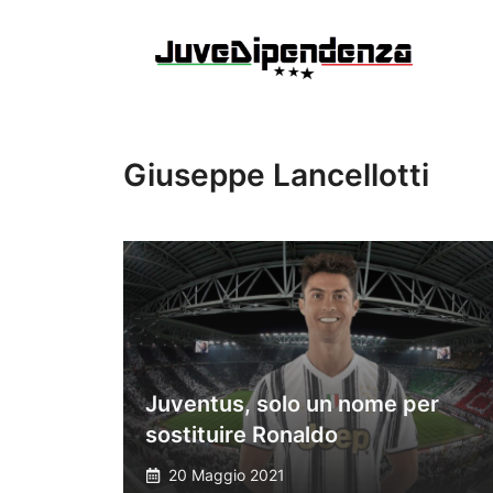
Vai
al
contenuto
Giuseppe Lancellotti
Juventus, solo un nome per
sostituire Ronaldo
20 Maggio 2021