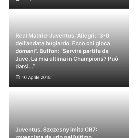
Real Madrid-Juventus, Allegri: “3-0
dell’andata bugiardo. Ecco chi gioca
domani”. Buffon: “Servirà partita da
Juve. La mia ultima in Champions? Può
darsi…”
10 Aprile 2018
Juventus, Szczesny imita CR7:
rovesciata da urlo nell’ultimo