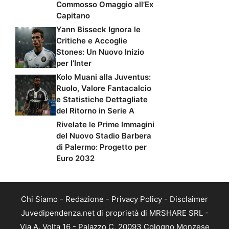
Commosso Omaggio all’Ex
Capitano
Yann Bisseck Ignora le
Critiche e Accoglie
Stones: Un Nuovo Inizio
per l’Inter
Kolo Muani alla Juventus:
Ruolo, Valore Fantacalcio
e Statistiche Dettagliate
del Ritorno in Serie A
Rivelate le Prime Immagini
del Nuovo Stadio Barbera
di Palermo: Progetto per
Euro 2032
Chi Siamo
-
Redazione
-
Privacy Policy
-
Disclaimer
Juvedipendenza.net di proprietà di MRSHARE SRL -
Via A. Volta 16 - Palazzo C, 20093 Cologno Monzese