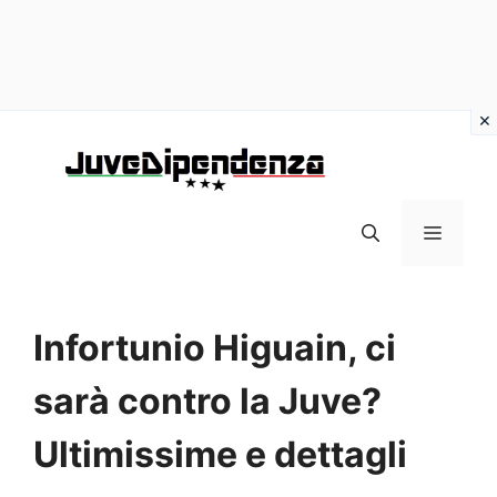
Vai
al
contenuto
MENU
Infortunio Higuain, ci
sarà contro la Juve?
Ultimissime e dettagli