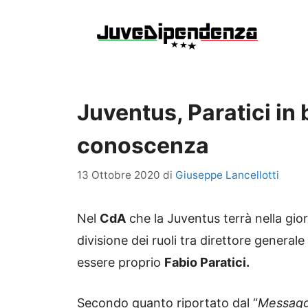
Vai
al
contenuto
Juventus, Paratici in 
conoscenza
13 Ottobre 2020
di
Giuseppe Lancellotti
Nel
CdA
che la Juventus terrà nella gio
divisione dei ruoli tra direttore general
essere proprio
Fabio Paratici.
Secondo quanto riportato dal “
Messagg