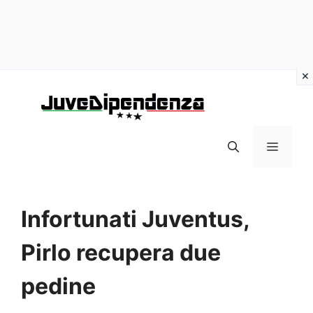
Vai
al
contenuto
MENU
Infortunati Juventus,
Pirlo recupera due
pedine