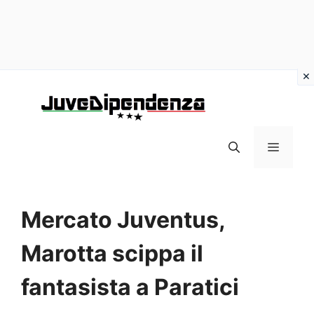
Vai
al
contenuto
MENU
Mercato Juventus,
Marotta scippa il
fantasista a Paratici