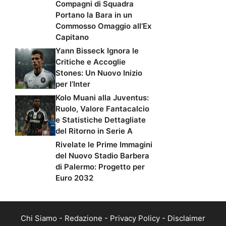
Compagni di Squadra
Portano la Bara in un
Commosso Omaggio all’Ex
Capitano
Yann Bisseck Ignora le
Critiche e Accoglie
Stones: Un Nuovo Inizio
per l’Inter
Kolo Muani alla Juventus:
Ruolo, Valore Fantacalcio
e Statistiche Dettagliate
del Ritorno in Serie A
Rivelate le Prime Immagini
del Nuovo Stadio Barbera
di Palermo: Progetto per
Euro 2032
Chi Siamo
-
Redazione
-
Privacy Policy
-
Disclaimer