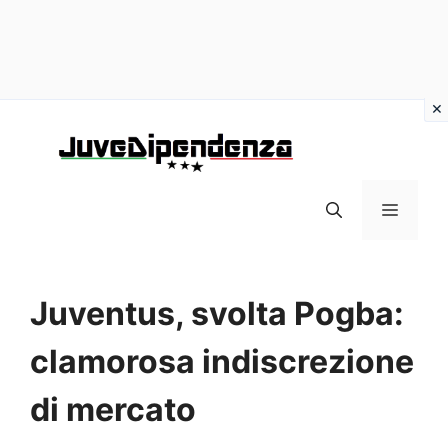
Vai
al
contenuto
MENU
Juventus, svolta Pogba:
clamorosa indiscrezione
di mercato